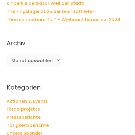
Kinderkleiderbasar Weil der Stadt!
Trainingslager 2025 der Leichtathleten
„Eine sonderbare Tür“ – Weihnachtsmusical 2024
Archiv
A
r
c
h
i
Kategorien
v
Aktionen & Events
Förderprojekte
Presseberichte
Tätigkeitsberichte
Unsere Spender