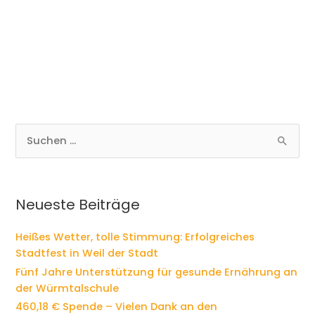
S
u
c
h
e
Neueste Beiträge
n
n
Heißes Wetter, tolle Stimmung: Erfolgreiches
a
Stadtfest in Weil der Stadt
c
Fünf Jahre Unterstützung für gesunde Ernährung an
h
der Würmtalschule
:
460,18 € Spende – Vielen Dank an den