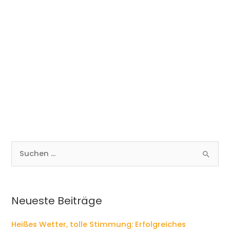
S
u
c
h
e
Neueste Beiträge
n
n
Heißes Wetter, tolle Stimmung: Erfolgreiches
a