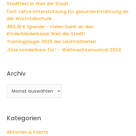
Stadtfest in Weil der Stadt
c
Fünf Jahre Unterstützung für gesunde Ernährung an
h
der Würmtalschule
:
460,18 € Spende – Vielen Dank an den
Kinderkleiderbasar Weil der Stadt!
Trainingslager 2025 der Leichtathleten
„Eine sonderbare Tür“ – Weihnachtsmusical 2024
Archiv
A
r
c
h
i
Kategorien
v
Aktionen & Events