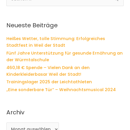
u
c
h
e
Neueste Beiträge
n
n
Heißes Wetter, tolle Stimmung: Erfolgreiches
a
Stadtfest in Weil der Stadt
c
Fünf Jahre Unterstützung für gesunde Ernährung an
h
der Würmtalschule
:
460,18 € Spende – Vielen Dank an den
Kinderkleiderbasar Weil der Stadt!
Trainingslager 2025 der Leichtathleten
„Eine sonderbare Tür“ – Weihnachtsmusical 2024
Archiv
A