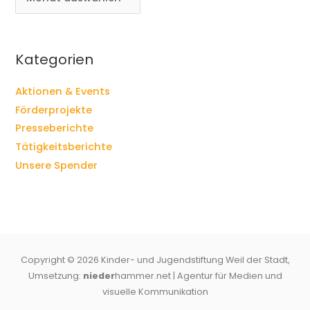
r
c
h
i
Kategorien
v
Aktionen & Events
Förderprojekte
Presseberichte
Tätigkeitsberichte
Unsere Spender
Copyright © 2026
Kinder- und Jugendstiftung Weil der Stadt
,
Umsetzung:
nieder
hammer.net | Agentur für Medien und
visuelle Kommunikation