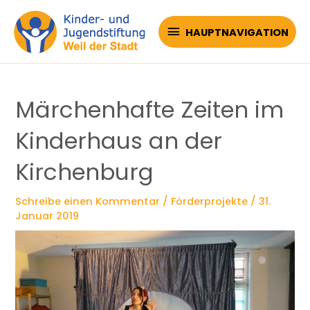
Zum
Inhalt
HAUPTNAVIGATION
HAUPTNAVIGATION
springen
Märchenhafte Zeiten im
Kinderhaus an der
Kirchenburg
Schreibe einen Kommentar
/
Förderprojekte
/
31.
Januar 2019