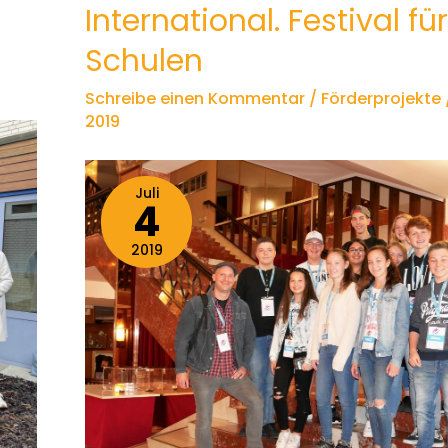
International. Festival für
Schulen
Schreibe einen Kommentar
/
Förderprojekte
2019
Juli
4
2019