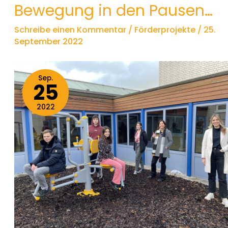
Bewegung in den Pausen…
Schreibe einen Kommentar
/
Förderprojekte
/
25.
September 2022
Sep.
25
2022