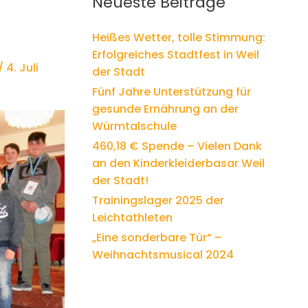
Neueste Beiträge
n
n
Heißes Wetter, tolle Stimmung:
a
Erfolgreiches Stadtfest in Weil
c
/
4. Juli
der Stadt
h
:
Fünf Jahre Unterstützung für
gesunde Ernährung an der
Würmtalschule
460,18 € Spende – Vielen Dank
an den Kinderkleiderbasar Weil
der Stadt!
Trainingslager 2025 der
Leichtathleten
„Eine sonderbare Tür“ –
Weihnachtsmusical 2024