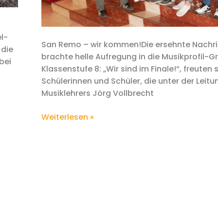
l-
San Remo – wir kommen!Die ersehnte Nachri
 die
brachte helle Aufregung in die Musikprofil-G
bei
Klassenstufe 8: „Wir sind im Finale!“, freuten s
Schülerinnen und Schüler, die unter der Leitu
Musiklehrers Jörg Vollbrecht
International.
Weiterlesen »
Festival
für
Schulen