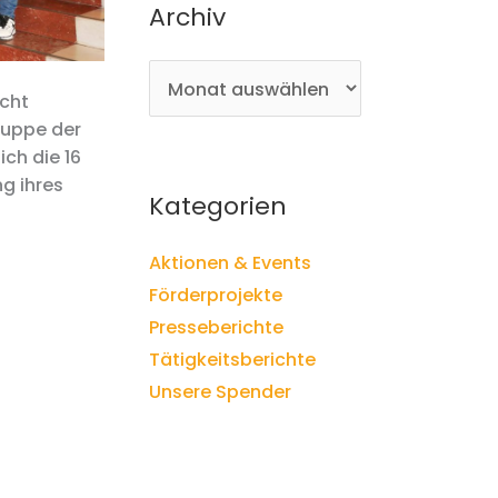
Archiv
A
r
cht
c
ruppe der
h
ich die 16
i
ng ihres
Kategorien
v
Aktionen & Events
Förderprojekte
Presseberichte
Tätigkeitsberichte
Unsere Spender