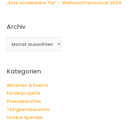
„Eine sonderbare Tür“ – Weihnachtsmusical 2024
Archiv
A
r
c
h
i
Kategorien
v
Aktionen & Events
Förderprojekte
Presseberichte
Tätigkeitsberichte
Unsere Spender