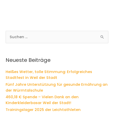
S
u
c
h
e
Neueste Beiträge
n
n
Heißes Wetter, tolle Stimmung: Erfolgreiches
a
Stadtfest in Weil der Stadt
c
Fünf Jahre Unterstützung für gesunde Ernährung an
h
der Würmtalschule
:
460,18 € Spende – Vielen Dank an den
Kinderkleiderbasar Weil der Stadt!
Trainingslager 2025 der Leichtathleten