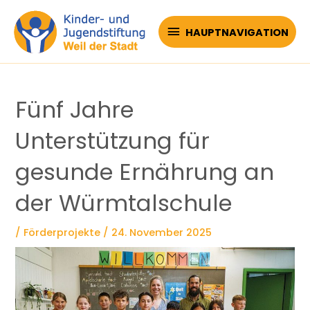
Zum
Inhalt
HAUPTNAVIGATION
HAUPTNAVIGATION
springen
Fünf Jahre
Unterstützung für
gesunde Ernährung an
der Würmtalschule
/
Förderprojekte
/
24. November 2025