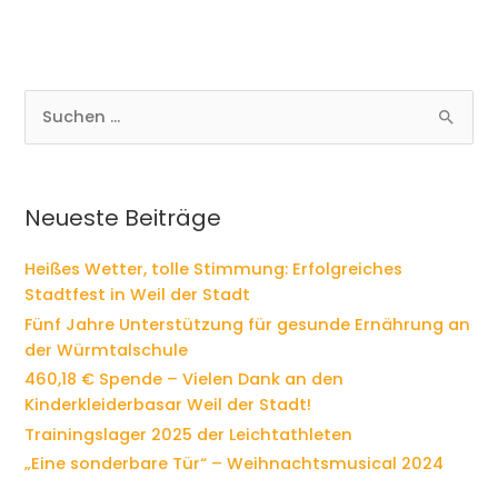
S
u
c
h
e
Neueste Beiträge
n
n
Heißes Wetter, tolle Stimmung: Erfolgreiches
a
Stadtfest in Weil der Stadt
c
Fünf Jahre Unterstützung für gesunde Ernährung an
h
der Würmtalschule
:
460,18 € Spende – Vielen Dank an den
Kinderkleiderbasar Weil der Stadt!
Trainingslager 2025 der Leichtathleten
„Eine sonderbare Tür“ – Weihnachtsmusical 2024