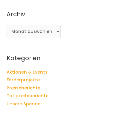
Archiv
A
r
c
h
i
Kategorien
v
Aktionen & Events
Förderprojekte
Presseberichte
Tätigkeitsberichte
Unsere Spender