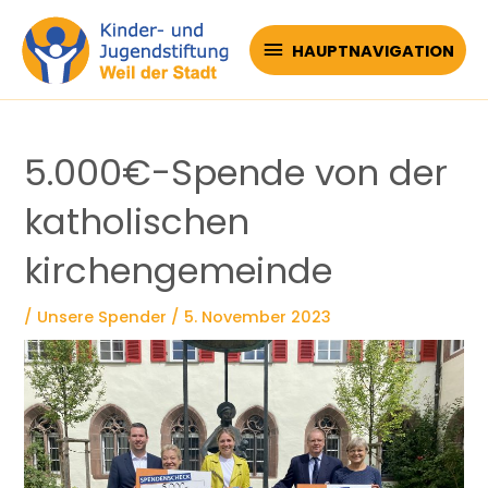
Zum
Inhalt
HAUPTNAVIGATION
HAUPTNAVIGATION
springen
5.000€-Spende von der
katholischen
kirchengemeinde
/
Unsere Spender
/
5. November 2023